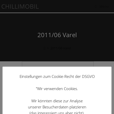
CHILLIMOBIL
Menu
2011/06 Varel
>
2011/06 Varel
Einstellungen zum Cookie-Recht der DSGVO
"Wir verwenden Cookies.
Wir könnten diese zur Analyse
unserer Besucherdaten platzieren
(das interessiert uns aber nicht).