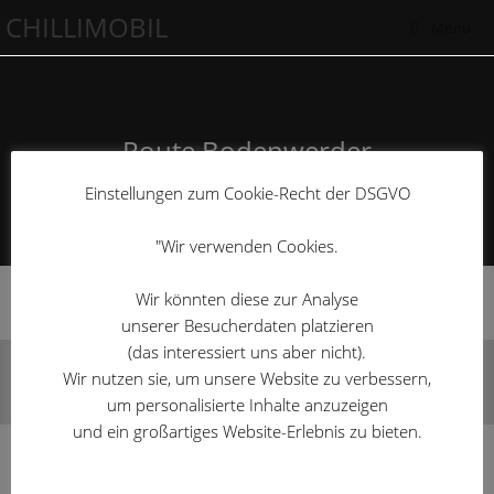
CHILLIMOBIL
Menu
Route Bodenwerder
Einstellungen zum Cookie-Recht der DSGVO
>
Route Bodenwerder
"Wir verwenden Cookies.
Wir könnten diese zur Analyse
unserer Besucherdaten platzieren
(das interessiert uns aber nicht).
Impressum
Datenschutzhinweis
Wir nutzen sie, um unsere Website zu verbessern,
Copyright Chillimobil 2026
um personalisierte Inhalte anzuzeigen
und ein großartiges Website-Erlebnis zu bieten.