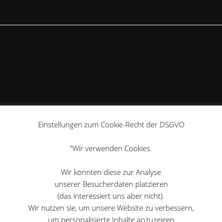
CHILLI
Route Plauen
Einstellungen zum Cookie-Recht der DSGVO
"Wir verwenden Cookies.
>
Route Plauen
Wir könnten diese zur Analyse
unserer Besucherdaten platzieren
(das interessiert uns aber nicht).
Wir nutzen sie, um unsere Website zu verbessern,
um personalisierte Inhalte anzuzeigen