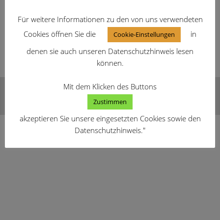
2022/11
Für weitere Informationen zu den von uns verwendeten
2017/03
Cookies öffnen Sie die
in
Cookie-Einstellungen
denen sie auch unseren Datenschutzhinweis lesen
können.
Mit dem Klicken des Buttons
Impressum
Datenschutzhinweis
Zustimmen
Copyright Chillimobil 2026
akzeptieren Sie unsere eingesetzten Cookies sowie den
Datenschutzhinweis."